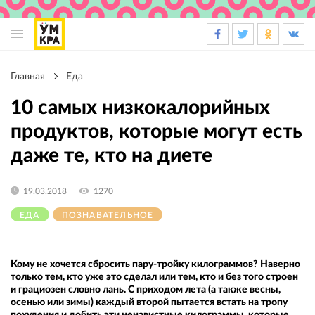
Основная
навигация
Главная
Еда
Строка
навигации
10 самых низкокалорийных
продуктов, которые могут есть
даже те, кто на диете
19.03.2018
1270
ЕДА
ПОЗНАВАТЕЛЬНОЕ
Кому не хочется сбросить пару-тройку килограммов? Наверно
только тем, кто уже это сделал или тем, кто и без того строен
и грациозен словно лань. С приходом лета (а также весны,
осенью или зимы) каждый второй пытается встать на тропу
похудения и добить эти ненавистные килограммы, которые