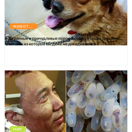
ЖИВОТНЫЕ
47320
Странные и причудливые породы собак, о существовании
многих из которых вы даже не догадывались
МИР
12251