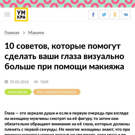
Основная
навигация
Главная
Макияж
Строка
навигации
10 советов, которые помогут
сделать ваши глаза визуально
больше при помощи макияжа
29.05.2018
7609
МАКИЯЖ
ПОЗНАВАТЕЛЬНОЕ
Глаза — это зеркало души и если в первую очередь при взгляде
на женщину мужчины смотрят на её фигуру, то затем они
обязательно обращают внимание на её глаза, которые должны
пленять с первой секунды. Не многие женщины знают, что при
помощи макияжа можно визуально увеличить свои глаза и по