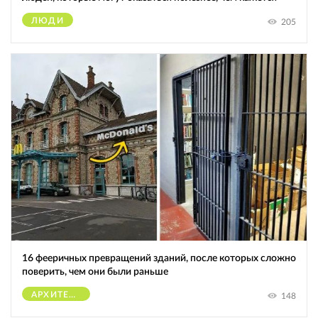
ЛЮДИ
205
16 фееричных превращений зданий, после которых сложно
поверить, чем они были раньше
АРХИТЕКТУРА
148