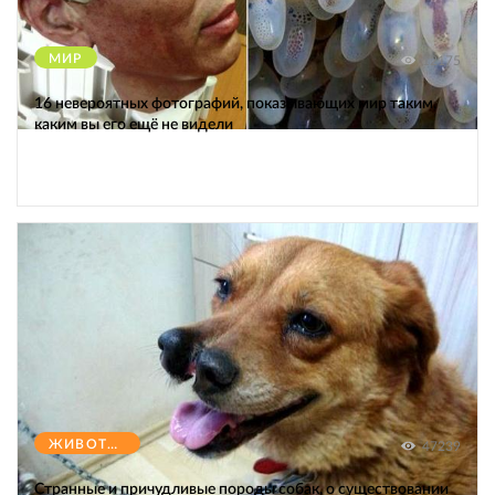
МИР
12175
16 невероятных фотографий, показывающих мир таким,
каким вы его ещё не видели
ЖИВОТНЫЕ
47239
Странные и причудливые породы собак, о существовании