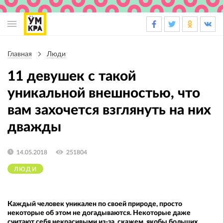
Основная
навигация
Главная
Люди
Строка
навигации
11 девушек с такой
уникальной внешностью, что
вам захочется взглянуть на них
дважды
14.05.2018
251804
ЛЮДИ
Каждый человек уникален по своей природе, просто
некоторые об этом не догадываются. Некоторые даже
считают себя некрасивыми из-за, скажем, якобы больших