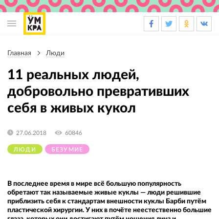
Основная
навигация
Главная
Люди
Строка
навигации
11 реальных людей,
добровольно превративших
себя в живых кукол
27.06.2018
60846
ЛЮДИ
БЕЗУМИЕ
В последнее время в мире всё большую популярность
обретают так называемые живые куклы — люди решившие
приблизить себя к стандартам внешности куклы Барби путём
пластической хирургии. У них в почёте неестественно большие
глаза, которых они достигают путём ношения линз и