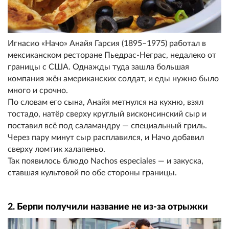
Игнасио «Начо» Анайя Гарсия (1895–1975) работал в
мексиканском ресторане Пьедрас-Неграс, недалеко от
границы с США. Однажды туда зашла большая
компания жён американских солдат, и еды нужно было
много и срочно.
По словам его сына, Анайя метнулся на кухню, взял
тостадо, натёр сверху круглый висконсинский сыр и
поставил всё под саламандру — специальный гриль.
Через пару минут сыр расплавился, и Начо добавил
сверху ломтик халапеньо.
Так появилось блюдо Nachos especiales — и закуска,
ставшая культовой по обе стороны границы.
2. Берпи получили название не из-за отрыжки