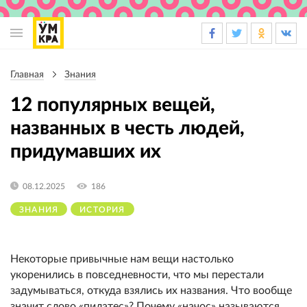
Основная
навигация
Главная
Знания
Строка
навигации
12 популярных вещей,
названных в честь людей,
придумавших их
08.12.2025
186
ЗНАНИЯ
ИСТОРИЯ
Некоторые привычные нам вещи настолько
укоренились в повседневности, что мы перестали
задумываться, откуда взялись их названия. Что вообще
значит слово «пилатес»? Почему «начос» называются