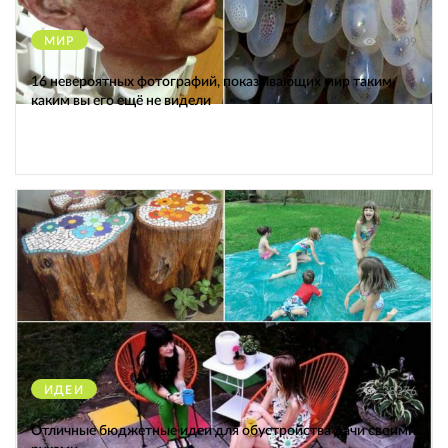
МИР
12309
16 невероятных фотографий, показывающих мир таким,
каким вы его ещё не видели
ИДЕИ
38376
Отличные бюджетные идеи для обустройства дачи своими