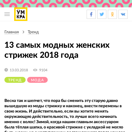
Основная
навигация
Главная
Тренд
Строка
навигации
13 самых модных женских
стрижек 2018 года
13.03.2018
9104
ТРЕНД
МОДА
Весна так и шепчет, что пора бы сменить эту старую давно
вышедшую из моды стрижку и наконец, внести перемены в
свою жизнь. И действительно, если вы хотите менять
окружающую действительность, то лучше всего начинать
именно с волос! Зимой, когда нашим главным аксессуаром
была тёплая шапка, о красивой стрижке с укладкой не могло