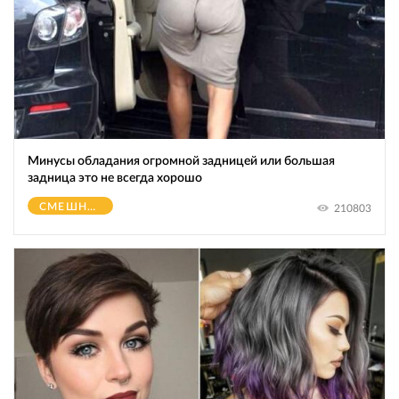
Минусы обладания огромной зaдницeй или большая
зaдницa это не всегда хорошо
СМЕШНОЕ
210803