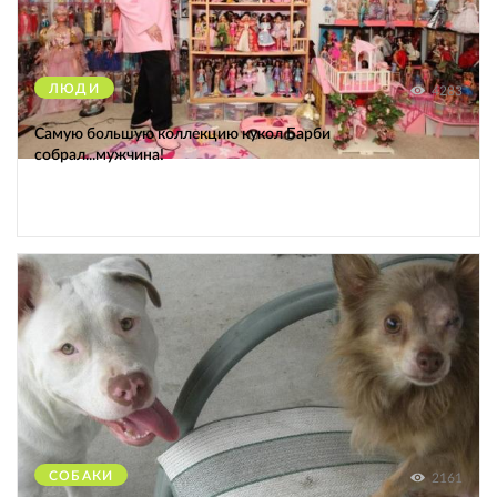
ЛЮДИ
4283
Самую большую коллекцию кукол Барби
собрал...мужчина!
СОБАКИ
2161