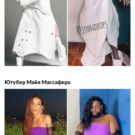
Ютубер Майя Массафера