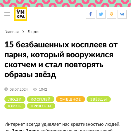
Основная
навигация
Главная
Люди
Строка
навигации
15 безбашенных косплеев от
парня, который вооружился
скотчем и стал повторять
образы звёзд
08.07.2024
1042
ЛЮДИ
КОСПЛЕЙ
СМЕШНОЕ
ЗВЁЗДЫ
ЮМОР
ПРИКОЛЫ
Интернет всегда удивляет нас креативностью людей,
но
Джон Дропс
действительно выделяется своей