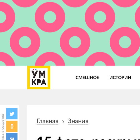
СМЕШНОЕ
ИСТОРИИ
Основная
навигация
Поделись в соцсетях
Главная
Знания
Строка
навигации