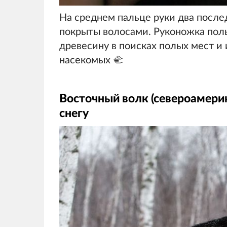
На среднем пальце руки два после
покрыты волосами. Руконожка поль
древесину в поисках полых мест и 
насекомых 🫲
Восточный волк (североамерик
снегу