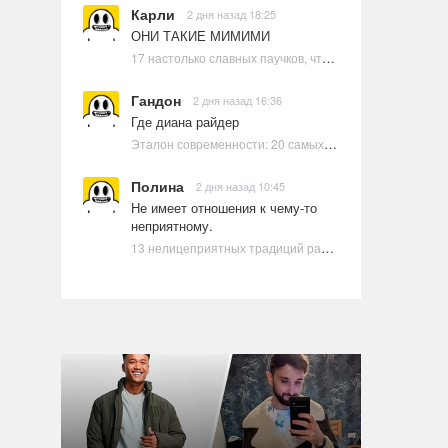
Карли
2 дня назад 18:25
ОНИ ТАКИЕ МИМИМИ
17 настолько славных паучков, что даже у арахнофобов появится желание их погладить
Гандон
2 дня назад 16:36
Где диана райдер
Эталон современности: 20 самых красивых и привлекательных актрис Голливуда, по мнению Google | Ультрамарин
Полина
2 дня назад 10:45
Не имеет отношения к чему-то
неприятному.
13 нелицеприятных традиций разных стран, которые могут шокировать неподготовленного человека