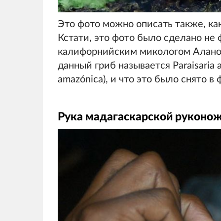
Это фото можно описать также, как
Кстати, это фото было сделано не
калифорнийским микологом Алано
данный гриб называется Paraisaria 
amazónica), и что это было снято в
Рука мадагаскарской руконожк