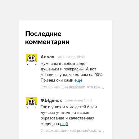
Последние
комментарии
Алала
день назад 18:49
мужчины в любом виде-
душеньки и прекрасны. А вот
женщины увы, уродливы на 90%.
Причем они сами
ещё
Эти 25 женщин доказали, что каждое тело имеет право быть в бикини
ЖЫдёнок
день назад 16:03
Так и у них и у их детей были
лучшие учителя, а вашим
образование и качественная
медицина
ещё
Список знаменитых российских артистов-евреев | Ультрамарин