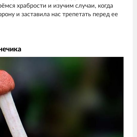
рёмся храбрости и изучим случаи, когда
рону и заставила нас трепетать перед ее
знечика