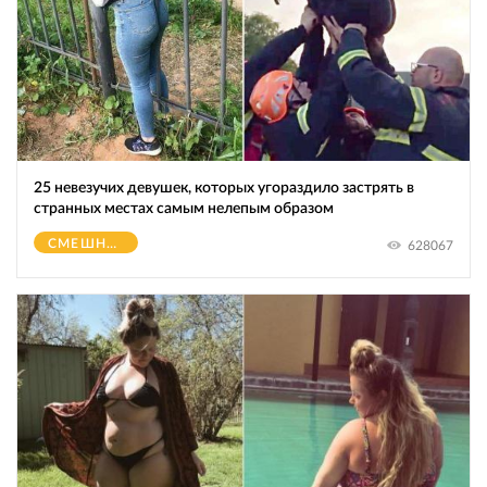
25 невезучих девушек, которых угораздило застрять в
странных местах самым нелепым образом
СМЕШНОЕ
628067