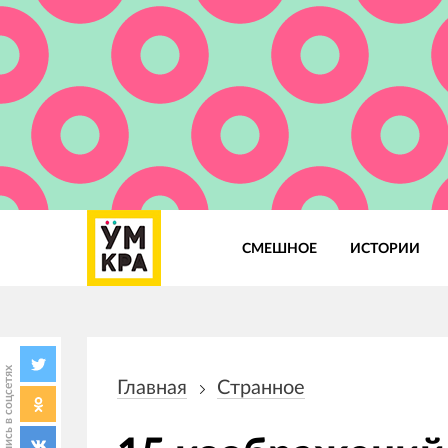
СМЕШНОЕ
ИСТОРИИ
Основная
навигация
Поделись в соцсетях
Главная
Странное
Строка
навигации