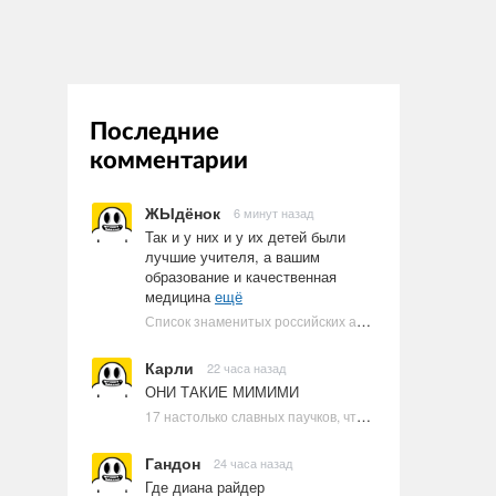
Последние
комментарии
ЖЫдёнок
6 минут назад
Так и у них и у их детей были
лучшие учителя, а вашим
образование и качественная
медицина
ещё
Список знаменитых российских артистов-евреев | Ультрамарин
Карли
22 часа назад
ОНИ ТАКИЕ МИМИМИ
17 настолько славных паучков, что даже у арахнофобов появится желание их погладить
Гандон
24 часа назад
Где диана райдер