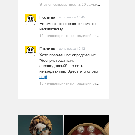
Эталон современности: 20 самых красивых и привлекательных актрис Голливуда, по мнению Google | Ультрамарин
Полина
день назад 10:45
Не имеет отношения к чему-то
неприятному.
13 нелицеприятных традиций разных стран, которые могут шокировать неподготовленного человека
Полина
день назад 10:42
Хотя правильное определение -
"беспристрастный,
справедливый", то есть
непредвзятый. Здесь это слово
ещё
13 нелицеприятных традиций разных стран, которые могут шокировать неподготовленного человека