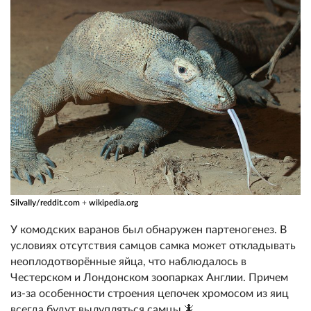
SilvaIIy/reddit.com
+
wikipedia.org
У комодских варанов был обнаружен партеногенез. В
условиях отсутствия самцов самка может откладывать
неоплодотворённые яйца, что наблюдалось в
Честерском и Лондонском зоопарках Англии. Причем
из-за особенности строения цепочек хромосом из яиц
всегда будут вылупляться самцы 🦎