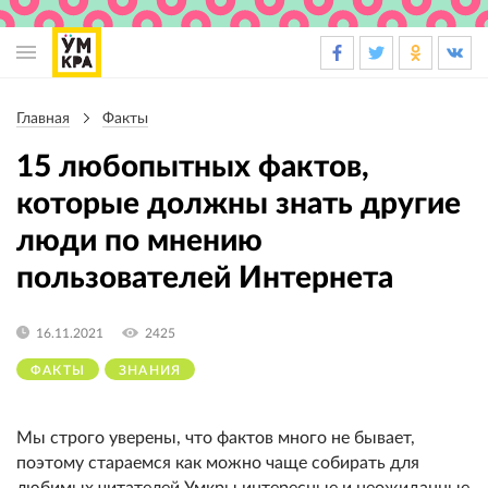
Основная
навигация
Главная
Факты
Строка
навигации
15 любопытных фактов,
которые должны знать другие
люди по мнению
пользователей Интернета
16.11.2021
2425
ФАКТЫ
ЗНАНИЯ
Мы строго уверены, что фактов много не бывает,
поэтому стараемся как можно чаще собирать для
любимых читателей Умкры интересные и неожиданные