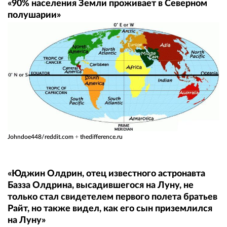
«90% населения Земли проживает в Северном
полушарии»
Johndoe448/reddit.com
+
thedifference.ru
«Юджин Олдрин, отец известного астронавта
Базза Олдрина, высадившегося на Луну, не
только стал свидетелем первого полета братьев
Райт, но также видел, как его сын приземлился
на Луну»