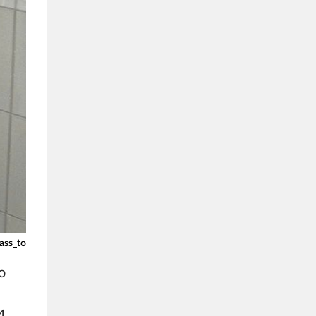
ass_to
о
и