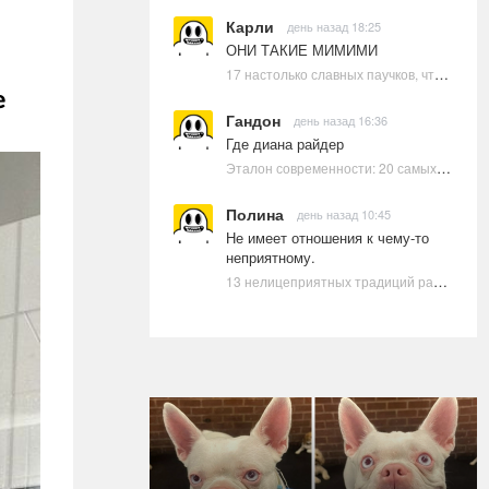
Карли
день назад 18:25
ОНИ ТАКИЕ МИМИМИ
17 настолько славных паучков, что даже у арахнофобов появится желание их погладить
е
Гандон
день назад 16:36
Где диана райдер
Эталон современности: 20 самых красивых и привлекательных актрис Голливуда, по мнению Google | Ультрамарин
Полина
день назад 10:45
Не имеет отношения к чему-то
неприятному.
13 нелицеприятных традиций разных стран, которые могут шокировать неподготовленного человека