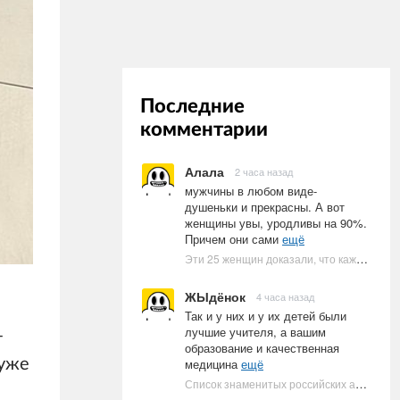
Последние
комментарии
Алала
2 часа назад
мужчины в любом виде-
душеньки и прекрасны. А вот
женщины увы, уродливы на 90%.
Причем они сами
ещё
Эти 25 женщин доказали, что каждое тело имеет право быть в бикини
ЖЫдёнок
4 часа назад
Так и у них и у их детей были
лучшие учителя, а вашим
т
образование и качественная
медицина
ещё
 уже
Список знаменитых российских артистов-евреев | Ультрамарин