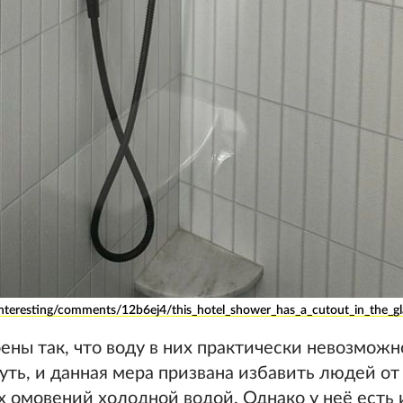
interesting/comments/12b6ej4/this_hotel_shower_has_a_cutout_in_the_gl
ны так, что воду в них практически невозможн
уть, и данная мера призвана избавить людей от
 омовений холодной водой. Однако у неё есть 