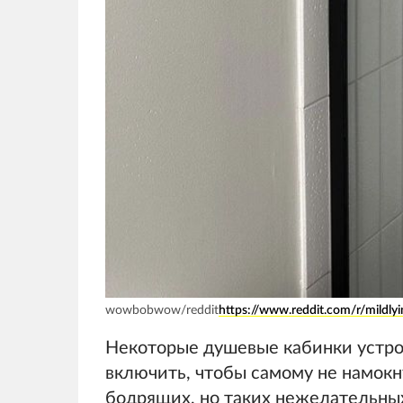
wowbobwow/reddit
https://www.reddit.com/r/mildly
Некоторые душевые кабинки устрое
включить, чтобы самому не намокн
бодрящих, но таких нежелательных