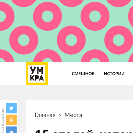
СМЕШНОЕ
ИСТОРИИ
Основная
навигация
Поделись в соцсетях
Главная
Места
Строка
навигации