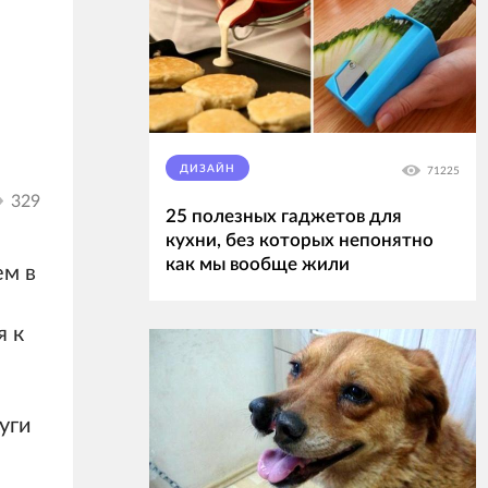
ДИЗАЙН
71225
329
25 полезных гаджетов для
кухни, без которых непонятно
как мы вообще жили
ем в
я к
уги