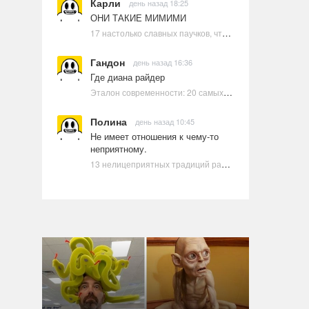
Карли
день назад 18:25
ОНИ ТАКИЕ МИМИМИ
17 настолько славных паучков, что даже у арахнофобов появится желание их погладить
Гандон
день назад 16:36
Где диана райдер
Эталон современности: 20 самых красивых и привлекательных актрис Голливуда, по мнению Google | Ультрамарин
Полина
день назад 10:45
Не имеет отношения к чему-то
неприятному.
13 нелицеприятных традиций разных стран, которые могут шокировать неподготовленного человека