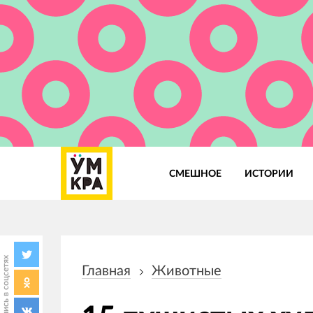
СМЕШНОЕ
ИСТОРИИ
Основная
навигация
Поделись в соцсетях
Главная
Животные
Строка
навигации