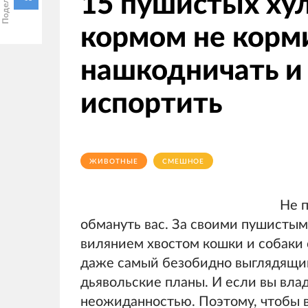
15 пушистых хул
кормом не корми
нашкодничать и
испортить
ЖИВОТНЫЕ
СМЕШНОЕ
Не 
обмануть вас. За своими пушисты
вилянием хвостом кошки и собаки
даже самый безобидно выглядящий
дьявольские планы. И если вы влад
неожиданностью. Поэтому, чтобы в