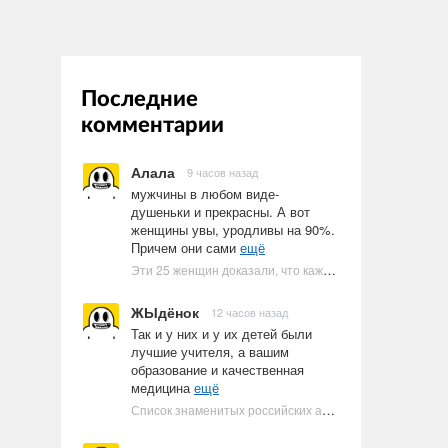
Последние
комментарии
Алала
9 часов назад
мужчины в любом виде-
душеньки и прекрасны. А вот
женщины увы, уродливы на 90%.
Причем они сами
ещё
Эти 25 женщин доказали, что каждое тело имеет право быть в бикини
ЖЫдёнок
12 часов назад
Так и у них и у их детей были
лучшие учителя, а вашим
образование и качественная
медицина
ещё
Список знаменитых российских артистов-евреев | Ультрамарин