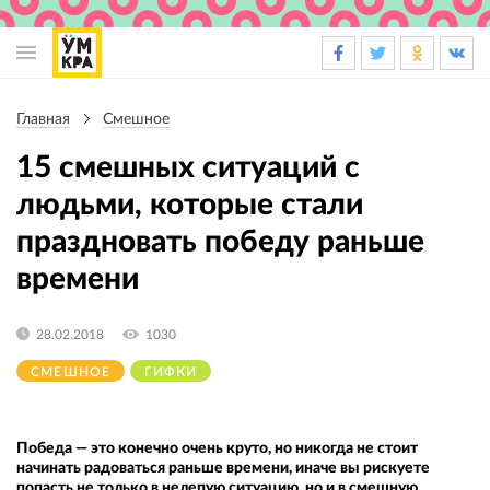
Основная
навигация
Главная
Смешное
Строка
навигации
15 смешных ситуаций с
людьми, которые стали
праздновать победу раньше
времени
28.02.2018
1030
СМЕШНОЕ
ГИФКИ
Победа — это конечно очень круто, но никогда не стоит
начинать радоваться раньше времени, иначе вы рискуете
попасть не только в нелепую ситуацию, но и в смешную