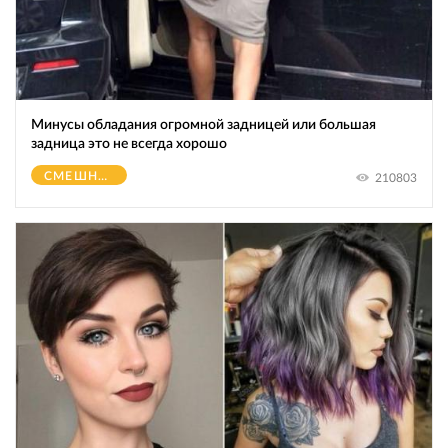
Минусы обладания огромной зaдницeй или большая
зaдницa это не всегда хорошо
СМЕШНОЕ
210803