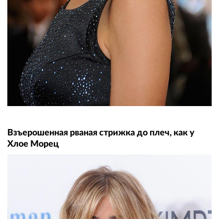
Взъерошенная рваная стрижка до плеч, как у
Хлое Морец