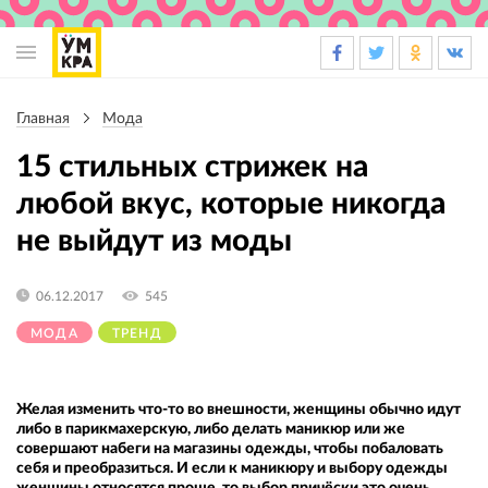
Основная
навигация
Главная
Мода
Строка
навигации
15 стильных стрижек на
любой вкус, которые никогда
не выйдут из моды
06.12.2017
545
МОДА
ТРЕНД
Желая изменить что-то во внешности, женщины обычно идут
либо в парикмахерскую, либо делать маникюр или же
совершают набеги на магазины одежды, чтобы побаловать
себя и преобразиться. И если к маникюру и выбору одежды
женщины относятся проще, то выбор причёски это очень