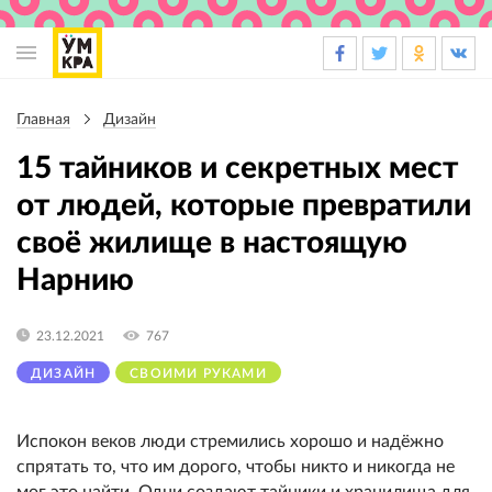
Основная
навигация
Главная
Дизайн
Строка
навигации
15 тайников и секретных мест
от людей, которые превратили
своё жилище в настоящую
Нарнию
23.12.2021
767
ДИЗАЙН
СВОИМИ РУКАМИ
Испокон веков люди стремились хорошо и надёжно
спрятать то, что им дорого, чтобы никто и никогда не
мог это найти. Одни создают тайники и хранилища для