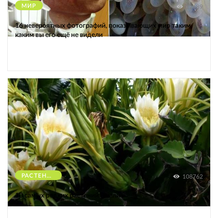
МИР
12689
16 невероятных фотографий, показывающих мир таким,
каким вы его ещё не видели
РАСТЕНИЯ
108762
10 самых редких растений Земли