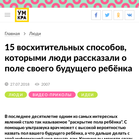
Основная
навигация
Главная
Люди
Строка
навигации
15 восхитительных способов,
которыми люди рассказали о
поле своего будущего ребёнка
27.07.2018
2007
ЛЮДИ
ВИДЕО-ПРИКОЛЫ
ИДЕИ
В последнее десятилетие одним из самых интересных
явлений стало так называемое "раскрытие пола ребёнка". С
помощью ультразвука врач может с высокой вероятностью
назвать пол вашего будущего ребёнка, а что дальше делать с
этой информацией уже решать вам. Конечно вы можете сразу