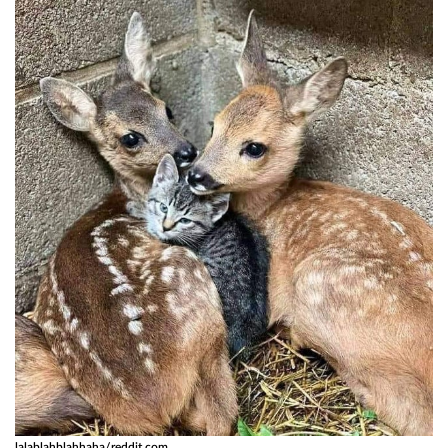
lalablahblahhaha/reddit.com