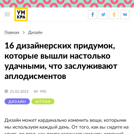
Основная
навигация
Главная
Дизайн
Строка
навигации
16 дизайнерских придумок,
которые вышли настолько
удачными, что заслуживают
аплодисментов
21.02.2023
990
ДИЗАЙН
ШТУКИ
Дизайн может кардинально изменить вещи, которыми
мы используем каждый день. От того, как вы сидите на
стуле, до того, как лампа освещает комнату, хороший