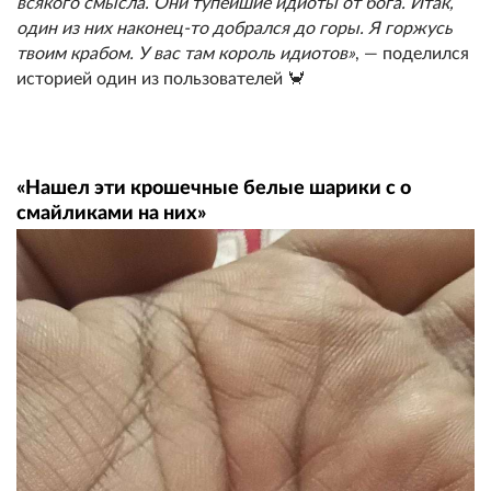
всякого смысла. Они тупейшие идиоты от бога. Итак,
один из них наконец-то добрался до горы. Я горжусь
твоим крабом. У вас там король идиотов»
, — поделился
историей один из пользователей 🦀
«Нашел эти крошечные белые шарики с о
смайликами на них»