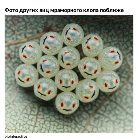
Фото других яиц мраморного клопа поближе
biointeractive