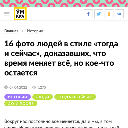
Основная
навигация
Главная
Истории
Строка
навигации
16 фото людей в стиле «тогда
и сейчас», доказавших, что
время меняет всё, но кое-что
остается
09.04.2022
1275
ИСТОРИИ
ЛЮДИ
ТОГДА И СЕЙЧАС
ДО И ПОСЛЕ
Вокруг нас постоянно всё меняется, да и мы, в том
числе. Иногда это хорошо, иногда не очень, но мы всё