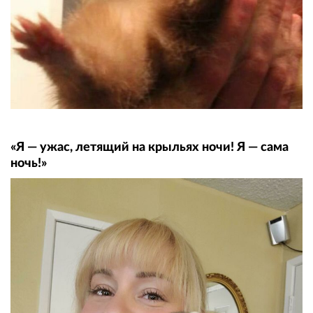
«Я — ужас, летящий на крыльях ночи! Я — сама
ночь!»