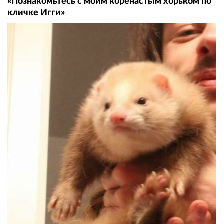
«Познакомьтесь с моим коренастым хорьком по
кличке Игги»