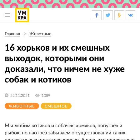
Основная
навигация
Главная
Животные
Строка
навигации
16 хорьков и их смешных
выходок, которыми они
доказали, что ничем не хуже
собак и котиков
22.11.2021
1389
ЖИВОТНЫЕ
СМЕШНОЕ
Мы любим котиков и собачек, хомяков, попугаев и
рыбок, но наотрез забываем о существовании таких
прелестных существ как хорьки. А ведь эти прелестные