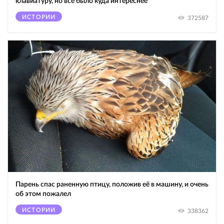
клавиатуру, но всё было куда интереснее
ИСТОРИИ
372587
Парень спас раненную птицу, положив её в машину, и очень
об этом пожалел
ИСТОРИИ
338362