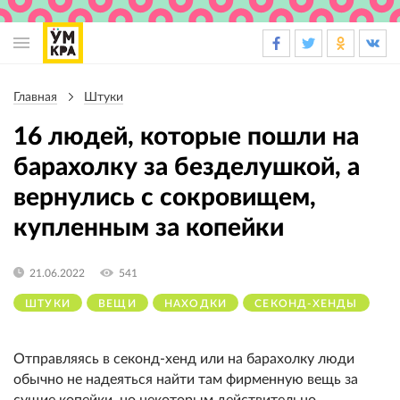
Основная
навигация
Главная
Штуки
Строка
навигации
16 людей, которые пошли на
барахолку за безделушкой, а
вернулись с сокровищем,
купленным за копейки
21.06.2022
541
ШТУКИ
ВЕЩИ
НАХОДКИ
СЕКОНД-ХЕНДЫ
Отправляясь в секонд-хенд или на барахолку люди
обычно не надеяться найти там фирменную вещь за
сущие копейки, но некоторым действительно