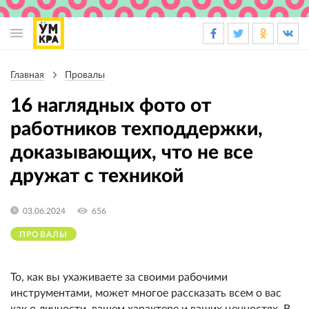
Основная
навигация
Главная
Провалы
Строка
навигации
16 наглядных фото от
работников техподдержки,
доказывающих, что не все
дружат с техникой
03.06.2024
656
ПРОВАЛЫ
То, как вы ухаживаете за своими рабочими
инструментами, может многое рассказать всем о вас
как о личности, вашем характере и ваших ценностях. В