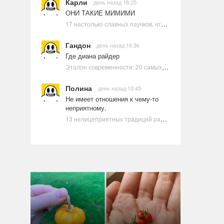
Карли
день назад 18:25
ОНИ ТАКИЕ МИМИМИ
17 настолько славных паучков, что даже у арахнофобов появится желание их погладить
Гандон
день назад 16:36
Где диана райдер
Эталон современности: 20 самых красивых и привлекательных актрис Голливуда, по мнению Google | Ультрамарин
Полина
день назад 10:45
Не имеет отношения к чему-то
неприятному.
13 нелицеприятных традиций разных стран, которые могут шокировать неподготовленного человека