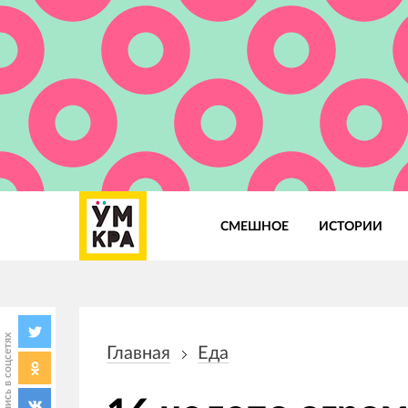
СМЕШНОЕ
ИСТОРИИ
Основная
навигация
Поделись в соцсетях
Главная
Еда
Строка
навигации