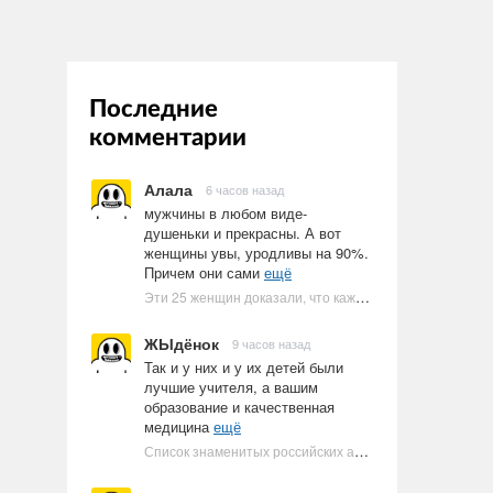
Последние
комментарии
Алала
6 часов назад
мужчины в любом виде-
душеньки и прекрасны. А вот
женщины увы, уродливы на 90%.
Причем они сами
ещё
Эти 25 женщин доказали, что каждое тело имеет право быть в бикини
ЖЫдёнок
9 часов назад
Так и у них и у их детей были
лучшие учителя, а вашим
образование и качественная
медицина
ещё
Список знаменитых российских артистов-евреев | Ультрамарин