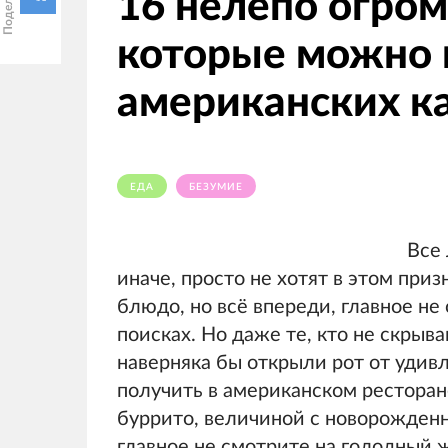
16 нелепо огро
которые можно 
американских к
ЕДА
БЕЗУМИЕ
Все 
иначе, просто не хотят в этом при
блюдо, но всё впереди, главное не
поисках. Но даже те, кто не скрыв
наверняка бы открыли рот от удив
получить в американском ресторане
буррито, величиной с новорожденно
главное не смотрите на голодный 