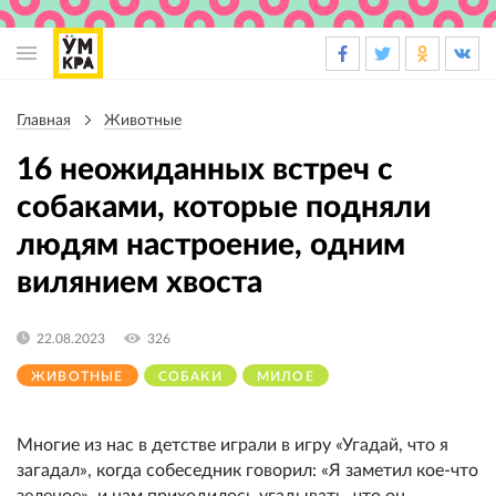
Основная
навигация
Главная
Животные
Строка
навигации
16 неожиданных встреч с
собаками, которые подняли
людям настроение, одним
вилянием хвоста
22.08.2023
326
ЖИВОТНЫЕ
СОБАКИ
МИЛОЕ
Многие из нас в детстве играли в игру «Угадай, что я
загадал», когда собеседник говорил: «Я заметил кое-что
зеленое», и нам приходилось угадывать, что он