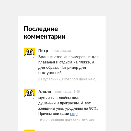
Последние
комментарии
Петр
4 часа назад
Большинство из примеров не для
плаванья и отдыха на пляже, а
для образа. Например для
выступлений
21 купальник, в котором даже не стоит пытаться плавать
Алала
день назад 18:49
мужчины в любом виде-
душеньки и прекрасны. А вот
женщины увы, уродливы на 90%.
Причем они сами
ещё
Эти 25 женщин доказали, что каждое тело имеет право быть в бикини