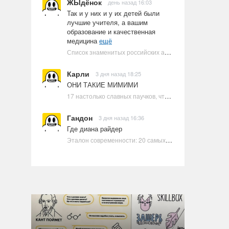
ЖЫдёнок
день назад 16:03
Так и у них и у их детей были
лучшие учителя, а вашим
образование и качественная
медицина
ещё
Список знаменитых российских артистов-евреев | Ультрамарин
Карли
3 дня назад 18:25
ОНИ ТАКИЕ МИМИМИ
17 настолько славных паучков, что даже у арахнофобов появится желание их погладить
Гандон
3 дня назад 16:36
Где диана райдер
Эталон современности: 20 самых красивых и привлекательных актрис Голливуда, по мнению Google | Ультрамарин