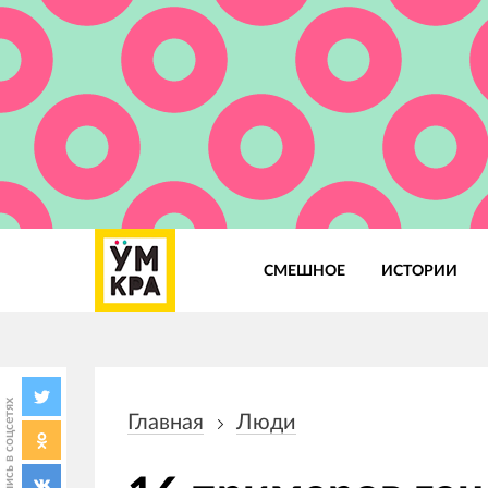
СМЕШНОЕ
ИСТОРИИ
Основная
навигация
Поделись в соцсетях
Главная
Люди
Строка
навигации