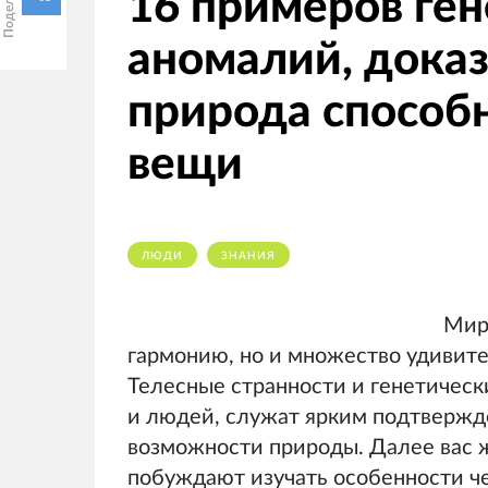
16 примеров ге
аномалий, дока
природа способ
вещи
ЛЮДИ
ЗНАНИЯ
Мир 
гармонию, но и множество удивит
Телесные странности и генетичес
и людей, служат ярким подтвержде
возможности природы. Далее вас 
побуждают изучать особенности че