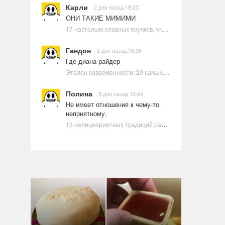
Карли
2 дня назад 18:25
ОНИ ТАКИЕ МИМИМИ
17 настолько славных паучков, что даже у арахнофобов появится желание их погладить
Гандон
2 дня назад 16:36
Где диана райдер
Эталон современности: 20 самых красивых и привлекательных актрис Голливуда, по мнению Google | Ультрамарин
Полина
3 дня назад 10:45
Не имеет отношения к чему-то
неприятному.
13 нелицеприятных традиций разных стран, которые могут шокировать неподготовленного человека