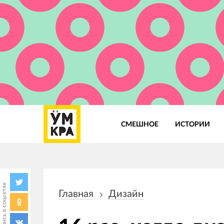
СМЕШНОЕ
ИСТОРИИ
Основная
навигация
Поделись в соцсетях
Главная
Дизайн
Строка
навигации