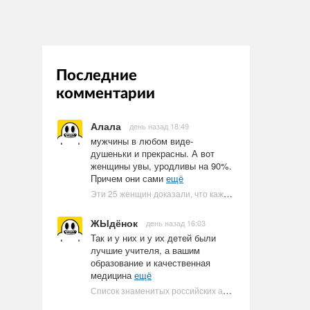
Последние
комментарии
Алала
день назад 18:49
мужчины в любом виде-
душеньки и прекрасны. А вот
женщины увы, уродливы на 90%.
Причем они сами
ещё
Эти 25 женщин доказали, что каждое тело имеет право быть в бикини
ЖЫдёнок
день назад 16:03
Так и у них и у их детей были
лучшие учителя, а вашим
образование и качественная
медицина
ещё
Список знаменитых российских артистов-евреев | Ультрамарин