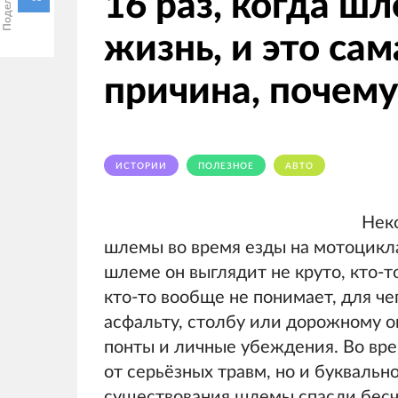
16 раз, когда ш
жизнь, и это са
причина, почему
ИСТОРИИ
ПОЛЕЗНОЕ
АВТО
Нек
шлемы во время езды на мотоциклах,
шлеме он выглядит не круто, кто-то
кто-то вообще не понимает, для че
асфальту, столбу или дорожному о
понты и личные убеждения. Во вр
от серьёзных травм, но и буквально
существования шлемы спасли бесч