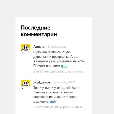
Последние
комментарии
Алала
23 часа назад
мужчины в любом виде-
душеньки и прекрасны. А вот
женщины увы, уродливы на 90%.
Причем они сами
ещё
Эти 25 женщин доказали, что каждое тело имеет право быть в бикини
ЖЫдёнок
день назад 16:03
Так и у них и у их детей были
лучшие учителя, а вашим
образование и качественная
медицина
ещё
Список знаменитых российских артистов-евреев | Ультрамарин