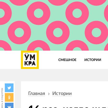
СМЕШНОЕ
ИСТОРИИ
Основная
навигация
Поделись в соцсетях
Главная
Истории
Строка
навигации