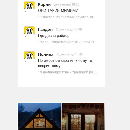
Карли
день назад 18:25
ОНИ ТАКИЕ МИМИМИ
17 настолько славных паучков, что даже у арахнофобов появится желание их погладить
Гандон
2 дня назад 16:36
Где диана райдер
Эталон современности: 20 самых красивых и привлекательных актрис Голливуда, по мнению Google | Ультрамарин
Полина
2 дня назад 10:45
Не имеет отношения к чему-то
неприятному.
13 нелицеприятных традиций разных стран, которые могут шокировать неподготовленного человека