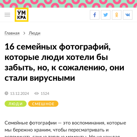
Основная
навигация
Главная
Люди
Строка
навигации
16 семейных фотографий,
которые люди хотели бы
забыть, но, к сожалению, они
стали вирусными
13.12.2024
1524
ЛЮДИ
СМЕШНОЕ
Семейные фотографии — это воспоминания, которые
мы бережно храним, чтобы пересматривать и
вспоминать самые теплые моменты. Но не каждая