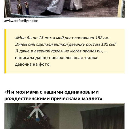
awkwardfamilyphotos
«Мне было 13 лет, а мой рост составлял 182 см.
Зачем они сделали вилкой девочку ростом 182 см?
Я даже в дверной проем не могла пролезть»
, —
написала давно повзрослевашая ̶в̶и̶л̶к̶а̶
девочка на фото.
«Я и моя мама с нашими одинаковыми
рождественскими прическами маллет»