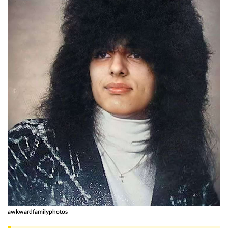
awkwardfamilyphotos