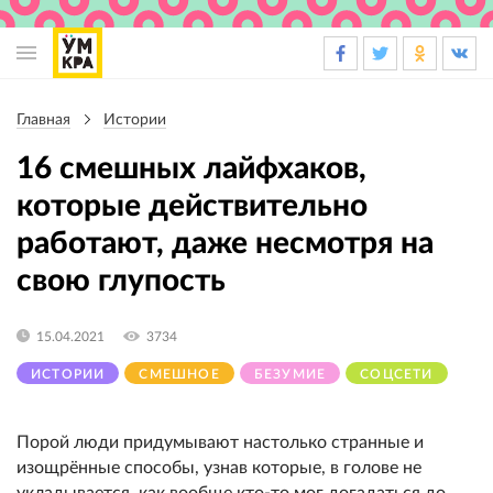
Основная
навигация
Главная
Истории
Строка
навигации
16 смешных лайфхаков,
которые действительно
работают, даже несмотря на
свою глупость
15.04.2021
3734
ИСТОРИИ
СМЕШНОЕ
БЕЗУМИЕ
СОЦСЕТИ
Порой люди придумывают настолько странные и
изощрённые способы, узнав которые, в голове не
укладывается, как вообще кто-то мог догадаться до