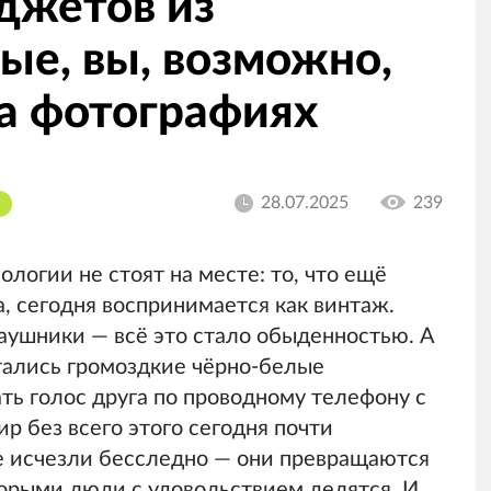
джетов из
ые, вы, возможно,
на фотографиях
28.07.2025
239
ологии не стоят на месте: то, что ещё
, сегодня воспринимается как винтаж.
аушники — всё это стало обыденностью. А
тались громоздкие чёрно-белые
ь голос друга по проводному телефону с
р без всего этого сегодня почти
е исчезли бесследно — они превращаются
торыми люди с удовольствием делятся. И