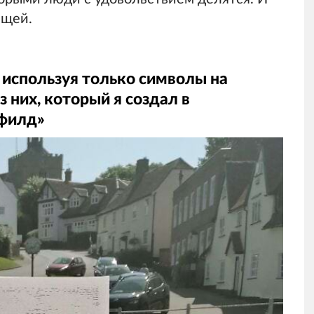
ещей.
, используя только символы на
 них, который я создал в
гфилд»