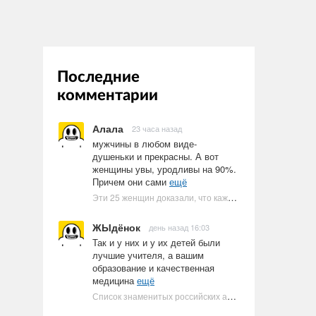
Последние
комментарии
Алала
23 часа назад
мужчины в любом виде-
душеньки и прекрасны. А вот
женщины увы, уродливы на 90%.
Причем они сами
ещё
Эти 25 женщин доказали, что каждое тело имеет право быть в бикини
ЖЫдёнок
день назад 16:03
Так и у них и у их детей были
лучшие учителя, а вашим
образование и качественная
медицина
ещё
Список знаменитых российских артистов-евреев | Ультрамарин