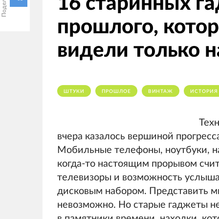
16 старинных га
прошлого, котор
видели только 
ШТУКИ
ПРОШЛОЕ
ВИНТАЖ
ИСТОРИЯ
Техн
вчера казалось вершиной прогресса
Мобильные телефоны, ноутбуки, н
когда-то настоящим прорывом счи
телевизоры и возможность услышат
дисковым набором. Представить ми
невозможно. Но старые гаджеты н
в памятники времени, находки, ко