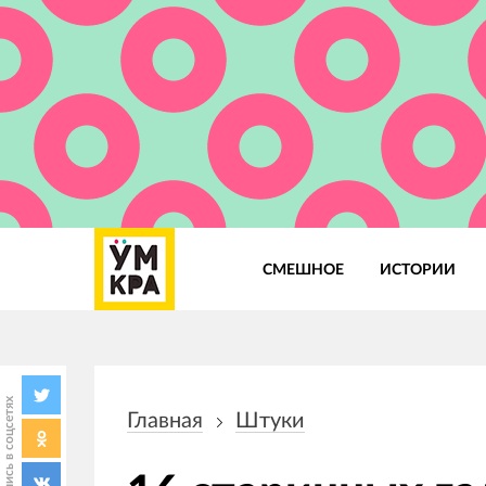
СМЕШНОЕ
ИСТОРИИ
Основная
навигация
Поделись в соцсетях
Главная
Штуки
Строка
навигации