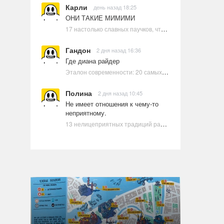
Карли
день назад 18:25
ОНИ ТАКИЕ МИМИМИ
17 настолько славных паучков, что даже у арахнофобов появится желание их погладить
Гандон
2 дня назад 16:36
Где диана райдер
Эталон современности: 20 самых красивых и привлекательных актрис Голливуда, по мнению Google | Ультрамарин
Полина
2 дня назад 10:45
Не имеет отношения к чему-то
неприятному.
13 нелицеприятных традиций разных стран, которые могут шокировать неподготовленного человека