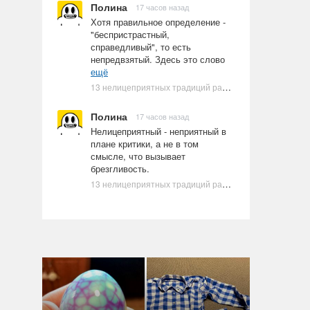
Полина
17 часов назад
Хотя правильное определение -
"беспристрастный,
справедливый", то есть
непредвзятый. Здесь это слово
ещё
13 нелицеприятных традиций разных стран, которые могут шокировать неподготовленного человека
Полина
17 часов назад
Нелицеприятный - неприятный в
плане критики, а не в том
смысле, что вызывает
брезгливость.
13 нелицеприятных традиций разных стран, которые могут шокировать неподготовленного человека