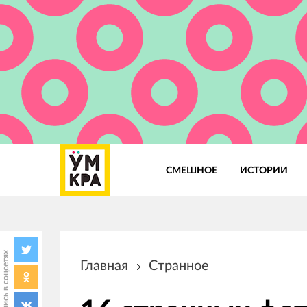
СМЕШНОЕ
ИСТОРИИ
Основная
навигация
Поделись в соцсетях
Главная
Странное
Строка
навигации