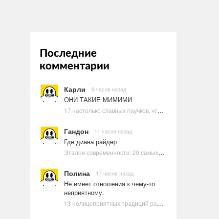
Последние
комментарии
Карли
9 часов назад
ОНИ ТАКИЕ МИМИМИ
17 настолько славных паучков, что даже у арахнофобов появится желание их погладить
Гандон
11 часов назад
Где диана райдер
Эталон современности: 20 самых красивых и привлекательных актрис Голливуда, по мнению Google | Ультрамарин
Полина
17 часов назад
Не имеет отношения к чему-то
неприятному.
13 нелицеприятных традиций разных стран, которые могут шокировать неподготовленного человека