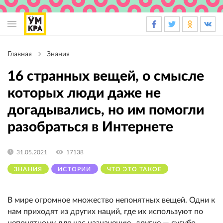
Основная
навигация
Главная
Знания
Строка
навигации
16 странных вещей, о смысле
которых люди даже не
догадывались, но им помогли
разобраться в Интернете
31.05.2021
17138
ЗНАНИЯ
ИСТОРИИ
ЧТО ЭТО ТАКОЕ
В мире огромное множество непонятных вещей. Одни к
нам приходят из других наций, где их используют по
непонятному для нас назначению, другие — сугубо