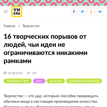
Основная
навигация
Главная
Творчество
Строка
навигации
16 творческих порывов от
людей, чьи идеи не
ограничиваются никакими
рамками
06.08.2024
369
ТВОРЧЕСТВО
АРТ
ШТУКИ
СВОИМИ РУКАМИ
Творчество — это дар, который способен превращать
обычные вещи в настоящие произведения искусства.
Некоторые люди обладают таким талантом, что их