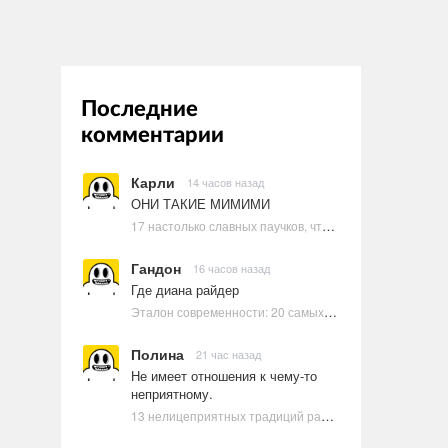
Последние
комментарии
Карли
14 часов назад
ОНИ ТАКИЕ МИМИМИ
17 настолько славных паучков, что даже у арахнофобов появится желание их погладить
Гандон
16 часов назад
Где диана райдер
Эталон современности: 20 самых красивых и привлекательных актрис Голливуда, по мнению Google | Ультрамарин
Полина
21 час назад
Не имеет отношения к чему-то
неприятному.
13 нелицеприятных традиций разных стран, которые могут шокировать неподготовленного человека