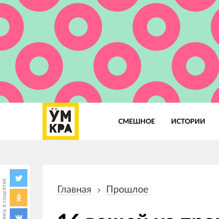
СМЕШНОЕ
ИСТОРИИ
Основная
навигация
Поделись в соцсетях
Главная
Прошлое
Строка
навигации