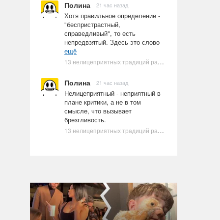
Полина
21 час назад
Хотя правильное определение -
"беспристрастный,
справедливый", то есть
непредвзятый. Здесь это слово
ещё
13 нелицеприятных традиций разных стран, которые могут шокировать неподготовленного человека
Полина
21 час назад
Нелицеприятный - неприятный в
плане критики, а не в том
смысле, что вызывает
брезгливость.
13 нелицеприятных традиций разных стран, которые могут шокировать неподготовленного человека