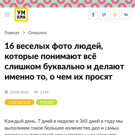
Основная
навигация
Главная
Смешное
Строка
навигации
16 веселых фото людей,
которые понимают всё
слишком буквально и делают
именно то, о чем их просят
20.06.2022
1149
СМЕШНОЕ
ЛЮДИ
Каждый день, 7 дней в неделю и 365 дней в году мы
выполняем такое большое количество дел и самых
различных поручений, что к вечеру у нас начинает