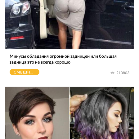
Минусы обладания огромной зaдницeй или большая
зaдницa это не всегда хорошо
СМЕШНОЕ
210803