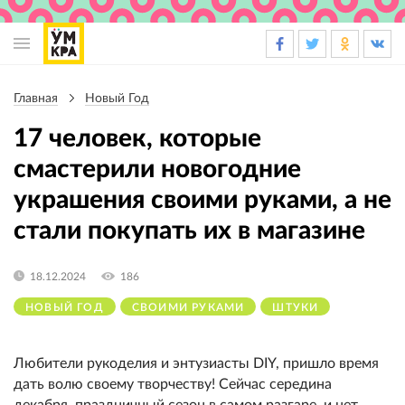
Основная
навигация
Главная
Новый Год
Строка
навигации
17 человек, которые
смастерили новогодние
украшения своими руками, а не
стали покупать их в магазине
18.12.2024
186
НОВЫЙ ГОД
СВОИМИ РУКАМИ
ШТУКИ
Любители рукоделия и энтузиасты DIY, пришло время
дать волю своему творчеству! Сейчас середина
декабря, праздничный сезон в самом разгаре, и нет