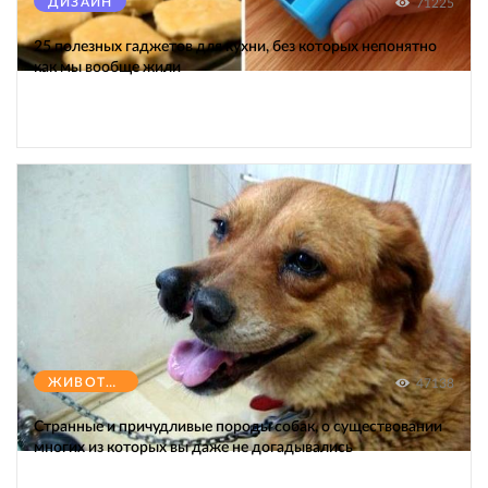
ДИЗАЙН
71225
25 полезных гаджетов для кухни, без которых непонятно
как мы вообще жили
ЖИВОТНЫЕ
47138
Странные и причудливые породы собак, о существовании
многих из которых вы даже не догадывались