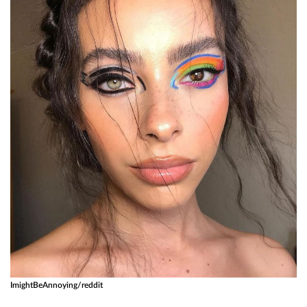
ImightBeAnnoying/reddit