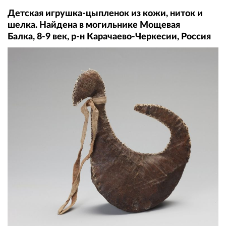
Детская игрушка-цыпленок из кожи, ниток и
шелка. Найдена в могильнике Мощевая
Балка, 8-9 век, р-н Ка­ра­чае­во-Чер­ке­сии, Рос­сия