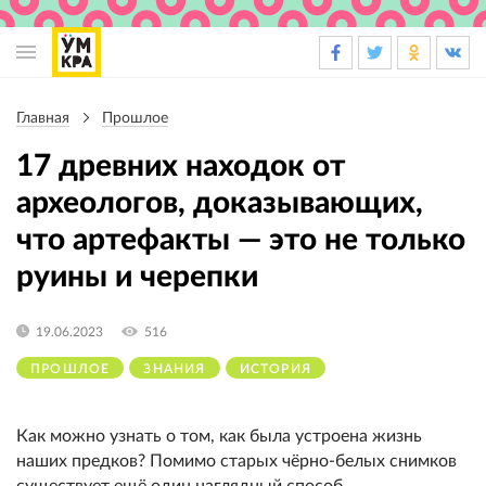
Основная
навигация
Главная
Прошлое
Строка
навигации
17 древних находок от
археологов, доказывающих,
что артефакты — это не только
руины и черепки
19.06.2023
516
ПРОШЛОЕ
ЗНАНИЯ
ИСТОРИЯ
Как можно узнать о том, как была устроена жизнь
наших предков? Помимо старых чёрно-белых снимков
существует ещё один наглядный способ