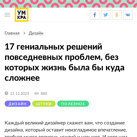
Основная
навигация
Главная
Дизайн
Строка
навигации
17 гениальных решений
повседневных проблем, без
которых жизнь была бы куда
сложнее
21.12.2023
880
ДИЗАЙН
ШТУКИ
ПОЛЕЗНОЕ
Каждый великий дизайнер скажет вам, что создание
дизайна, который оставит неизгладимое впечатление,
требует много времени, усилий и навыков. И хотя нам