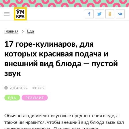
Основная
навигация
Главная
Еда
Строка
навигации
17 горе-кулинаров, для
которых красивая подача и
внешний вид блюда — пустой
звук
20.04.2022
882
ЕДА
БЕЗУМИЕ
Обычно люди имеют вкусовые предпочтения в еде, а
также им нравится, чтобы внешний вид блюда вызывал
желание его отведать. Однако, есть и такие