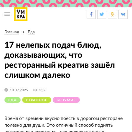
Основная
навигация
Главная
Еда
Строка
навигации
17 нелепых подач блюд,
доказывающих, что
ресторанный креатив зашёл
слишком далеко
18.07.2025
352
ЕДА
СТРАННОЕ
БЕЗУМИЕ
Время от времени вкусно поесть в дорогом ресторане
полезно для души. Это отличный способ поднять
настроение и вспомнить, как прекрасна жизнь.