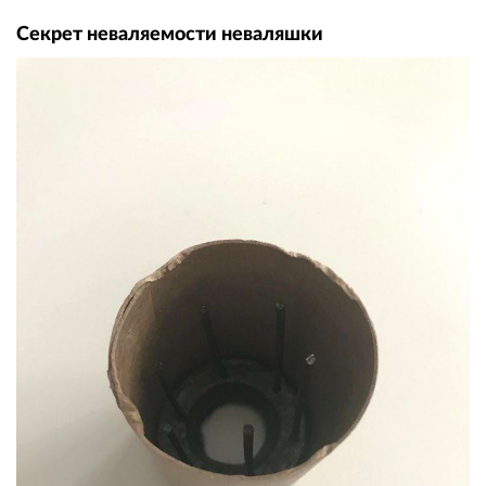
Секрет неваляемости неваляшки