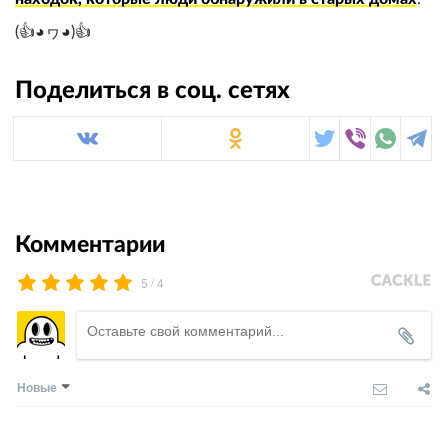
(👍◕ヮ◕)👍
Поделиться в соц. сетях
Комментарии
/
5
4
Новые