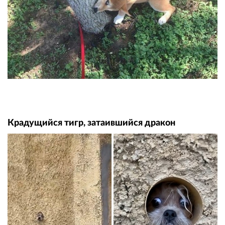
Крадущийся тигр, затаившийся дракон