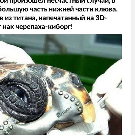
ой произошёл несчастный случай, в
 большую часть нижней части клюва.
 из титана, напечатанный на 3D-
т как черепаха-киборг!