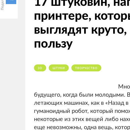
17 штуковин, на
принтере, котор
выглядят круто,
пользу
3D
ШТУКИ
ТВОРЧЕСТВО
Мног
будущего, когда были молодыми. В
летающих машинах, как в «Назад в
гуманоидный робот, который помо
некоторые из этих вещей либо нахо
еще невозможны, одна вещь, котор