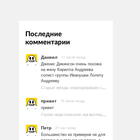
Последние
комментарии
Даниил
11 часов назад
Дженис Дикинсон очень похожа
на жену Кирилла Андреева
солист группы Иванушки Лолиту
Андрееву
Старые звезды, изуродовавшие себя пластикой
привет
15 часов назад
привет
Глухие люди показали, как выглядят ругательства на языке жестов
Петр
21 час назад
Большинство из примеров не для
плаванья и отдыха на пляже, а