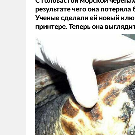
С головастой морской черепах
результате чего она потеряла
Ученые сделали ей новый клюв
принтере. Теперь она выгляди