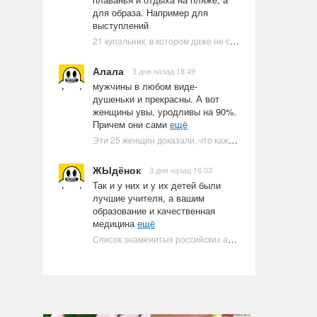
для образа. Например для
выступлений
21 купальник, в котором даже не стоит пытаться плавать
Алала
3 дня назад 18:49
мужчины в любом виде-
душеньки и прекрасны. А вот
женщины увы, уродливы на 90%.
Причем они сами
ещё
Эти 25 женщин доказали, что каждое тело имеет право быть в бикини
ЖЫдёнок
3 дня назад 16:03
Так и у них и у их детей были
лучшие учителя, а вашим
образование и качественная
медицина
ещё
Список знаменитых российских артистов-евреев | Ультрамарин