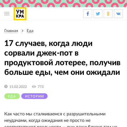
Основная
навигация
Главная
Еда
Строка
навигации
17 случаев, когда люди
сорвали джек-пот в
продуктовой лотерее, получив
больше еды, чем они ожидали
15.02.2022
773
ЕДА
ИСТОРИИ
Как часто мы сталкиваемся с разрушительными
неудачами, когда ожидания не просто не
соответствуют реальности — они даже близко там не